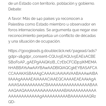
de un Estado con territorio, población y gobierno.
Debate:
A favor: Más de 140 países ya reconocen a
Palestina como Estado miembro u observador en
foros internacionales. Se argumenta que negar ese
reconocimiento perpetúa un conflicto de décadas
y una situación de ocupación.
https://googleads.g.doubleclick.net/pagead/ads?
gdpr=1&gdpr_consent=CQUv5EAQUv5EAEsACBE
SB0FoAP_gAEPgAAiQK1IB_C7EbCFCiDp3IKMEMA
hHABBAYsAwAAYBAwAADBIQIAQCgkEYBASAFCA
CCAAAKASBAAAgCAAAAUAAIAAVAABAAAwAIBA
IIAAAgAAAAEAIAAAACIAAEQCAAAAEAEAAkAgA
AAIASAAAAAAAAACBAAAAAAAAAAAAAAAABAA
AAQAAQAAAAAAAiAAAAAAAABAIAAAAAAAAAA
AAAAAAAAAAAAgAAAAAAAAAABAAAAAAAQR2
QD-