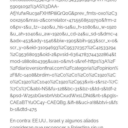
59091092%3AS%3DAA-
AfjYufwRuc9aFXHfiP8iGrQ0G&prev_fmts=0x0%2C3
00x250&nras=2&correlator=4715568519750&frm=2
0&pv=1&u_tz=-240&u_his=14&u_h=1080&u_w=1920
&u_ah=1040&u_aw=1920&u_cd=24&u_sd=1&dmc=4
&adx=453&ady=1546&biw=1905&bih=953&scr_x=0&
scr_y=0&eid=31094693%2C95372357%2C42533294
%2C95368093&oid=2&pvsid=6364783744322864&t
mod=1880804395&uas=0&nvt=1&ref=https%3A%2F
%2Fdiarioversionfinal.com%2Fcategoria%2Fopinion%
2F&fc=1408&brdim=0%2C0%2C0%2C0%2C1920%2C
0%2C1920%2C1040%2C1920%2C953&vis=1&rsz=%7C
%7Cs%7C&abl=NS&fu=128&bc=31&bz=1&td=1&tdf=2
&psd=W251bGwsbnVsbCxudWxsLDNd&nt=1&pgls=
CAEaBTYuOC4y~CAEQBg..&ifi=8&uci=a!8&btvi=1&fs
b=1&dtd=475
En contra: EE.UU., Israel y algunos aliados
consideran que reconocer a Palestina sin un