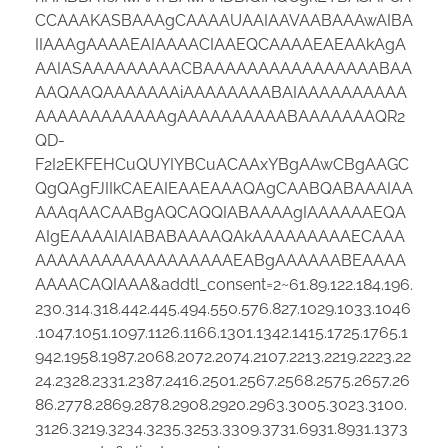
CCAAAKASBAAAgCAAAAUAAIAAVAABAAAwAIBA
IIAAAgAAAAEAIAAAACIAAEQCAAAAEAEAAkAgA
AAIASAAAAAAAAACBAAAAAAAAAAAAAAAABAA
AAQAAQAAAAAAAiAAAAAAAABAIAAAAAAAAAA
AAAAAAAAAAAAgAAAAAAAAAABAAAAAAAQR2
QD-
F2I2EKFEHCuQUYIYBCuACAAxYBgAAwCBgAAGC
QgQAgFJIIkCAEAIEAAEAAAQAgCAABQABAAAIAA
AAAqAACAABgAQCAQQIABAAAAgIAAAAAAEQA
AIgEAAAAIAIABABAAAAQAkAAAAAAAAAECAAA
AAAAAAAAAAAAAAAAAAEABgAAAAAABEAAAA
AAAACAQIAAA&addtl_consent=2~61.89.122.184.196.
230.314.318.442.445.494.550.576.827.1029.1033.1046
.1047.1051.1097.1126.1166.1301.1342.1415.1725.1765.1
942.1958.1987.2068.2072.2074.2107.2213.2219.2223.22
24.2328.2331.2387.2416.2501.2567.2568.2575.2657.26
86.2778.2869.2878.2908.2920.2963.3005.3023.3100.
3126.3219.3234.3235.3253.3309.3731.6931.8931.1373