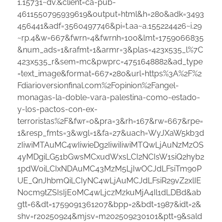
1.15731~dv.&client=ca-pub-
4611550795939619&output=html&h=280&adk=3493
456441&adf=3560497746&pi=t.aa~a.155224426~i.29
~rp.4&w=667&fwrn=4&fwrnh=100&lmt=1759066835
&num_ads=1&rafmt=1&armr=3&plas=423x535_l%7C
423x535_r&sem=mc&pwprc=4751648882&ad_type
=text_image&format=667×280&url=https%3A%2F%2
Fdiarioversionfinal.com%2Fopinion%2Fangel-
monagas-la-doble-vara-palestina-como-estado-
y-los-pactos-con-ex-
terroristas%2F&fwr=0&pra=3&rh=167&rw=667&rpe=
1&resp_fmts=3&wgl=1&fa=27&uach=WyJXaW5kb3d
zIiwiMTAuMC4wIiwieDg2IiwiIiwiMTQwLjAuNzMzOS
4yMDgiLG51bGwsMCxudWxsLCI2NCIsW1siQ2hyb2
1pdW0iLCIxNDAuMC43MzM5LjIwOCJdLFsiTm90P
UE_QnJhbmQiLCIyNC4wLjAuMCJdLFsiR29vZ2xlIE
Nocm9tZSIsIjE0MC4wLjczMzkuMjA4Il1dLDBd&ab
gtt=6&dt=1759091361207&bpp=2&bdt=1987&idt=2&
shv=r20250924&mjsv=m202509230101&ptt=9&sald