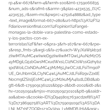
rp.4&w=667&fwrn=4&fwrnh=100&lmt=1759066835
&num_ads=1&rafmt=1&armr=3&plas=423x535_l%7C
423x535_r&sem=mc&pwprc=4751648882&ad_type
=text_image&format=667×280&url=https%3A%2F%2
Fdiarioversionfinal.com%2Fopinion%2Fangel-
monagas-la-doble-vara-palestina-como-estado-
y-los-pactos-con-ex-
terroristas%2F&fwr=0&pra=3&rh=167&rw=667&rpe=
1&resp_fmts=3&wgl=1&fa=27&uach=WyJXaW5kb3d
zIiwiMTAuMC4wIiwieDg2IiwiIiwiMTQwLjAuNzMzOS
4yMDgiLG51bGwsMCxudWxsLCI2NCIsW1siQ2hyb2
1pdW0iLCIxNDAuMC43MzM5LjIwOCJdLFsiTm90P
UE_QnJhbmQiLCIyNC4wLjAuMCJdLFsiR29vZ2xlIE
Nocm9tZSIsIjE0MC4wLjczMzkuMjA4Il1dLDBd&ab
gtt=6&dt=1759091361221&bpp=2&bdt=2002&idt=2&s
hv=r20250924&mjsv=m202509230101&ptt=9&saldr=
aa&abxe=1&cookie=ID%3D945805763acd2ef8%3AT
%3D1738699758%3ART%3D1759091092%3AS%3DA
LNI_MZ1hEZOOR1sz3QyVqa_LvMMDBJHjA&gpic=