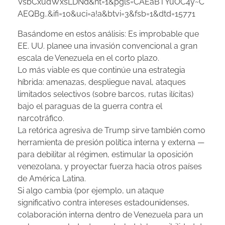
VsbCxudWxsLDNd&nt=1&pgls=CAEaBTYuOC4y~C
AEQBg..&ifi=10&uci=a!a&btvi=3&fsb=1&dtd=15771
Basándome en estos análisis: Es improbable que
EE. UU. planee una invasión convencional a gran
escala de Venezuela en el corto plazo.
Lo más viable es que continúe una estrategia
híbrida: amenazas, despliegue naval, ataques
limitados selectivos (sobre barcos, rutas ilícitas)
bajo el paraguas de la guerra contra el
narcotráfico.
La retórica agresiva de Trump sirve también como
herramienta de presión política interna y externa —
para debilitar al régimen, estimular la oposición
venezolana, y proyectar fuerza hacia otros países
de América Latina.
Si algo cambia (por ejemplo, un ataque
significativo contra intereses estadounidenses,
colaboración interna dentro de Venezuela para un