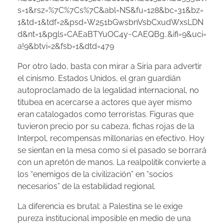
s=1&rsz=%7C%7Cs%7C&abl=NS&fu=128&bc=31&bz=
1&td=1&tdf=2&psd=W251bGwsbnVsbCxudWxsLDN
d&nt=1&pgls=CAEaBTYuOC4y~CAEQBg..&ifi=9&uci=
a!9&btvi=2&fsb=1&dtd=479
Por otro lado, basta con mirar a Siria para advertir
el cinismo. Estados Unidos, el gran guardián
autoproclamado de la legalidad internacional, no
titubea en acercarse a actores que ayer mismo
eran catalogados como terroristas. Figuras que
tuvieron precio por su cabeza, fichas rojas de la
Interpol, recompensas millonarias en efectivo. Hoy
se sientan en la mesa como si el pasado se borrará
con un apretón de manos. La realpolitik convierte a
los “enemigos de la civilización” en “socios
necesarios” de la estabilidad regional.
La diferencia es brutal: a Palestina se le exige
pureza institucional imposible en medio de una