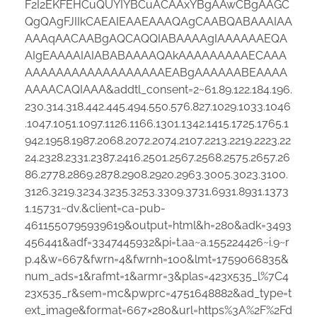
F2I2EKFEHCuQUYIYBCuACAAxYBgAAwCBgAAGC
QgQAgFJIIkCAEAIEAAEAAAQAgCAABQABAAAIAA
AAAqAACAABgAQCAQQIABAAAAgIAAAAAAEQA
AIgEAAAAIAIABABAAAAQAkAAAAAAAAAECAAA
AAAAAAAAAAAAAAAAAAEABgAAAAAABEAAAA
AAAACAQIAAA&addtl_consent=2~61.89.122.184.196.
230.314.318.442.445.494.550.576.827.1029.1033.1046
.1047.1051.1097.1126.1166.1301.1342.1415.1725.1765.1
942.1958.1987.2068.2072.2074.2107.2213.2219.2223.22
24.2328.2331.2387.2416.2501.2567.2568.2575.2657.26
86.2778.2869.2878.2908.2920.2963.3005.3023.3100.
3126.3219.3234.3235.3253.3309.3731.6931.8931.1373
1.15731~dv.&client=ca-pub-
4611550795939619&output=html&h=280&adk=3493
456441&adf=3347445932&pi=t.aa~a.155224426~i.9~r
p.4&w=667&fwrn=4&fwrnh=100&lmt=1759066835&
num_ads=1&rafmt=1&armr=3&plas=423x535_l%7C4
23x535_r&sem=mc&pwprc=4751648882&ad_type=t
ext_image&format=667×280&url=https%3A%2F%2Fd