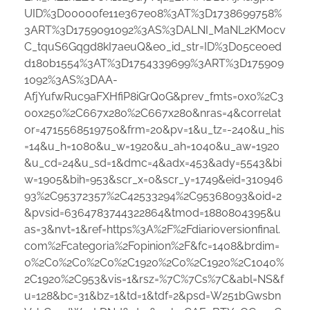
UID%3D00000fe11e367e08%3AT%3D1738699758%
3ART%3D1759091092%3AS%3DALNI_MaNL2KMocv
C_tquS6Gqgd8kI7aeuQ&eo_id_str=ID%3D05ce0ed
d180b1554%3AT%3D1754339699%3ART%3D175909
1092%3AS%3DAA-
AfjYufwRuc9aFXHfiP8iGrQ0G&prev_fmts=0x0%2C3
00x250%2C667x280%2C667x280&nras=4&correlat
or=4715568519750&frm=20&pv=1&u_tz=-240&u_his
=14&u_h=1080&u_w=1920&u_ah=1040&u_aw=1920
&u_cd=24&u_sd=1&dmc=4&adx=453&ady=5543&bi
w=1905&bih=953&scr_x=0&scr_y=1749&eid=310946
93%2C95372357%2C42533294%2C95368093&oid=2
&pvsid=6364783744322864&tmod=1880804395&u
as=3&nvt=1&ref=https%3A%2F%2Fdiarioversionfinal.
com%2Fcategoria%2Fopinion%2F&fc=1408&brdim=
0%2C0%2C0%2C0%2C1920%2C0%2C1920%2C1040%
2C1920%2C953&vis=1&rsz=%7C%7Cs%7C&abl=NS&f
u=128&bc=31&bz=1&td=1&tdf=2&psd=W251bGwsbn