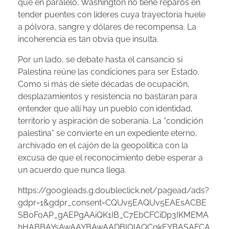
que en paralelo, Washington no tiene reparos en
tender puentes con líderes cuya trayectoria huele
a pólvora, sangre y dólares de recompensa. La
incoherencia es tan obvia que insulta.
Por un lado, se debate hasta el cansancio si
Palestina reúne las condiciones para ser Estado.
Como si más de siete décadas de ocupación,
desplazamientos y resistencia no bastaran para
entender que allí hay un pueblo con identidad,
territorio y aspiración de soberanía. La “condición
palestina” se convierte en un expediente eterno,
archivado en el cajón de la geopolítica con la
excusa de que el reconocimiento debe esperar a
un acuerdo que nunca llega.
https://googleads.g.doubleclick.net/pagead/ads?
gdpr=1&gdpr_consent=CQUv5EAQUv5EAEsACBE
SB0FoAP_gAEPgAAiQK1IB_C7EbCFCiDp3IKMEMA
hHABBAYsAwAAYBAwAADBIQIAQCgkEYBASAFCA