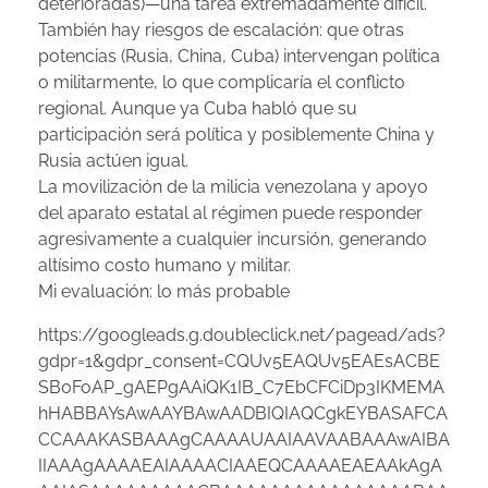
deterioradas)—una tarea extremadamente difícil.
También hay riesgos de escalación: que otras
potencias (Rusia, China, Cuba) intervengan política
o militarmente, lo que complicaría el conflicto
regional. Aunque ya Cuba habló que su
participación será política y posiblemente China y
Rusia actúen igual.
La movilización de la milicia venezolana y apoyo
del aparato estatal al régimen puede responder
agresivamente a cualquier incursión, generando
altísimo costo humano y militar.
Mi evaluación: lo más probable
https://googleads.g.doubleclick.net/pagead/ads?
gdpr=1&gdpr_consent=CQUv5EAQUv5EAEsACBE
SB0FoAP_gAEPgAAiQK1IB_C7EbCFCiDp3IKMEMA
hHABBAYsAwAAYBAwAADBIQIAQCgkEYBASAFCA
CCAAAKASBAAAgCAAAAUAAIAAVAABAAAwAIBA
IIAAAgAAAAEAIAAAACIAAEQCAAAAEAEAAkAgA