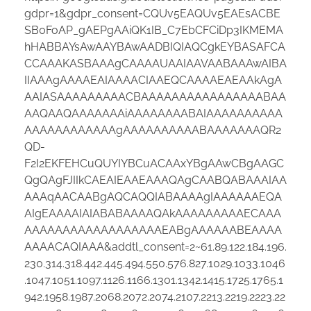
gdpr=1&gdpr_consent=CQUv5EAQUv5EAEsACBE
SB0FoAP_gAEPgAAiQK1IB_C7EbCFCiDp3IKMEMA
hHABBAYsAwAAYBAwAADBIQIAQCgkEYBASAFCA
CCAAAKASBAAAgCAAAAUAAIAAVAABAAAwAIBA
IIAAAgAAAAEAIAAAACIAAEQCAAAAEAEAAkAgA
AAIASAAAAAAAAACBAAAAAAAAAAAAAAAABAA
AAQAAQAAAAAAAiAAAAAAAABAIAAAAAAAAAA
AAAAAAAAAAAAgAAAAAAAAAABAAAAAAAQR2
QD-
F2I2EKFEHCuQUYIYBCuACAAxYBgAAwCBgAAGC
QgQAgFJIIkCAEAIEAAEAAAQAgCAABQABAAAIAA
AAAqAACAABgAQCAQQIABAAAAgIAAAAAAEQA
AIgEAAAAIAIABABAAAAQAkAAAAAAAAAECAAA
AAAAAAAAAAAAAAAAAAEABgAAAAAABEAAAA
AAAACAQIAAA&addtl_consent=2~61.89.122.184.196.
230.314.318.442.445.494.550.576.827.1029.1033.1046
.1047.1051.1097.1126.1166.1301.1342.1415.1725.1765.1
942.1958.1987.2068.2072.2074.2107.2213.2219.2223.22