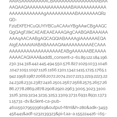
AAIASAAAAAAAAACBAAAAAAAAAAAAAAAABAA
AAQAAQAAAAAAAiAAAAAAAABAIAAAAAAAAAA
AAAAAAAAAAAAgAAAAAAAAAABAAAAAAAQR2
QD-
F2I2EKFEHCuQUYIYBCuACAAxYBgAAwCBgAAGC
QgQAgFJIIkCAEAIEAAEAAAQAgCAABQABAAAIAA
AAAqAACAABgAQCAQQIABAAAAgIAAAAAAEQA
AIgEAAAAIAIABABAAAAQAkAAAAAAAAAECAAA
AAAAAAAAAAAAAAAAAAEABgAAAAAABEAAAA
AAAACAQIAAA&addtl_consent=2~61.89.122.184.196.
230.314.318.442.445.494.550.576.827.1029.1033.1046
.1047.1051.1097.1126.1166.1301.1342.1415.1725.1765.1
942.1958.1987.2068.2072.2074.2107.2213.2219.2223.22
24.2328.2331.2387.2416.2501.2567.2568.2575.2657.26
86.2778.2869.2878.2908.2920.2963.3005.3023.3100.
3126.3219.3234.3235.3253.3309.3731.6931.8931.1373
1.15731~dv.&client=ca-pub-
4611550795939619&output=html&h=280&adk=3493
456441&adf=1232139323&pi=t.aa~a.155224426~i.65~