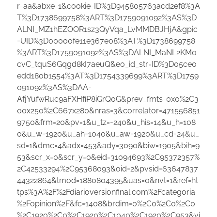
r=aa&abxe=1&cookie=ID%3D945805763acd2ef8%3A
T%3D1738699758%3ART%3D1759091092%3AS%3D
ALNI_MZ1hEZOOR1sz3QyVqa_LvMMDBJHjA&gpic
=UID%3D00000fe11e367e08%3AT%3D1738699758
%3ART%3D1759091092%3AS%3DALNI_MaNL2KMo
cvC_tquS6Gqgd8kI7aeuQ&eo_id_str=ID%3D05ce0
edd180b1554%3AT%3D1754339699%3ART%3D1759
091092%3AS%3DAA-
AfjYufwRuc9aFXHfiP8iGrQ0G&prev_fmts=0x0%2C3
00x250%2C667x280&nras=3&correlator=471556851
9750&frm=20&pv=1&u_tz=-240&u_his=14&u_h=108
0&u_w=1920&u_ah=1040&u_aw=1920&u_cd=24&u_
sd=1&dmc=4&adx=453&ady=3090&biw=1905&bih=9
53&scr_x=0&scr_y=0&eid=31094693%2C95372357%
2C42533294%2C95368093&oid=2&pvsid=63647837
44322864&tmod=1880804395&uas=0&nvt=1&ref=ht
tps%3A%2F%2Fdiarioversionfinal.com%2Fcategoria
%2Fopinion%2F&fc=1408&brdim=0%2C0%2C0%2C0
%2C1920%2C0%2C1920%2C1040%2C1920%2C953&vi