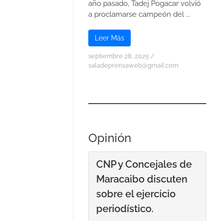
año pasado, Tadej Pogacar volvió
a proclamarse campeón del ...
Leer Más
septiembre 28, 2025
/
saladeprensaweb@gmail.com
Opinión
CNP y Concejales de
Maracaibo discuten
sobre el ejercicio
periodístico.