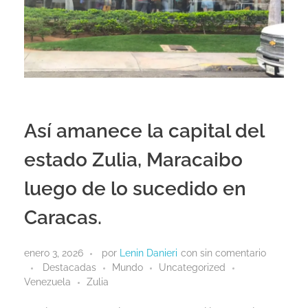
Así amanece la capital del
estado Zulia, Maracaibo
luego de lo sucedido en
Caracas.
enero 3, 2026
por
Lenin Danieri
con
sin comentario
Destacadas
Mundo
Uncategorized
Venezuela
Zulia