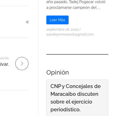
año pasado, Tadej Pogacar volvió
a proclamarse campeón del ...
Leer Más
septiembre 28, 2025
/
saladeprensaweb@gmail.com
uiente
var.
Opinión
CNP y Concejales de
Maracaibo discuten
sobre el ejercicio
periodístico.