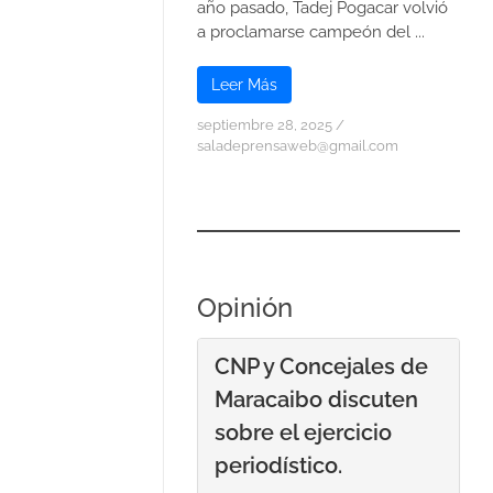
año pasado, Tadej Pogacar volvió
a proclamarse campeón del ...
Leer Más
septiembre 28, 2025
/
saladeprensaweb@gmail.com
Opinión
CNP y Concejales de
Maracaibo discuten
sobre el ejercicio
periodístico.