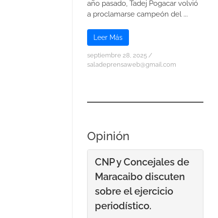
año pasado, Tadej Pogacar volvió
a proclamarse campeón del ...
Leer Más
septiembre 28, 2025
/
saladeprensaweb@gmail.com
Opinión
CNP y Concejales de
Maracaibo discuten
sobre el ejercicio
periodístico.