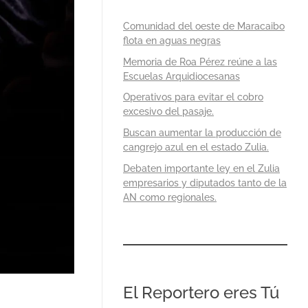
Comunidad del oeste de Maracaibo
flota en aguas negras
Memoria de Roa Pérez reúne a las
Escuelas Arquidiocesanas
Operativos para evitar el cobro
excesivo del pasaje.
Buscan aumentar la producción de
cangrejo azul en el estado Zulia.
Debaten importante ley en el Zulia
empresarios y diputados tanto de la
AN como regionales.
El Reportero eres Tú